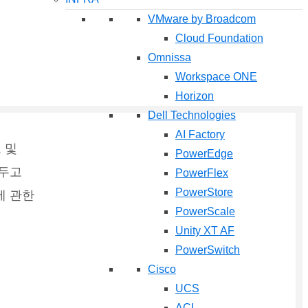
VMware by Broadcom
Cloud Foundation
Omnissa
Workspace ONE
Horizon
Dell Technologies
AI Factory
 및
PowerEdge
 두고
PowerFlex
PowerStore
에 관한
PowerScale
Unity XT AF
PowerSwitch
로
Cisco
UCS
ACI