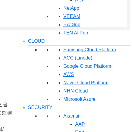
NetApp
VEEAM
ExaGrid
TEN AI Pub
CLOUD
Samsung Cloud Platform
ACC (Linode)
Google Cloud Platform
AWS
Naver Cloud Platform
NHN Cloud
Microsoft Azure
개인을
SECURITY
포함)를
Akamai
AAP
/