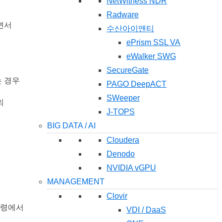
NetWitness NDR
Radware
면서
수산아이앤티
ePrism SSL VA
eWalker SWG
SecureGate
는 경우
PAGO DeepACT
SWeeper
의
J-TOPS
BIG DATA / AI
Cloudera
Denodo
NVIDIA vGPU
MANAGEMENT
Clovir
법령에서
VDI / DaaS