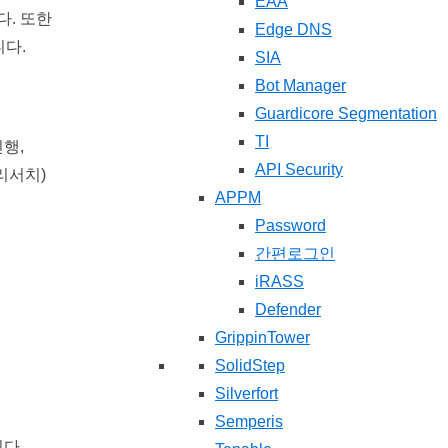
EAA
다. 또한
Edge DNS
니다.
SIA
Bot Manager
Guardicore Segmentation
TI
진행,
API Security
리서치)
APPM
Password
간편로그인
iRASS
Defender
GrippinTower
SolidStep
Silverfort
Semperis
다.