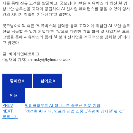
사를 통해 신규 고객을 발굴하고, 굿모닝아이텍은 씨유박스 의 최신 AI 영
상보안 솔루션을 고객에 공급하여 AI 신사업 레퍼런스를 쌓을 수 있어 양사
간의 시너지 창출이 기대된다”고 말했다.
굿모닝아이텍 측은 “씨유박스와 협력을 통해 고객에게 최첨단 AI 보안 솔루
션을 공급할 수 있게 되었다”며 “앞으로 다양한 기술 협력 및 사업지원 프로
그램을 통해 씨유박스와 함께 AI 분야 신사업을 적극적으로 강화할 것”이라
고 밝혔다.
글. 바이라인네트워크
<심재석 기자>shimsky@byline.network
좋아요
0
싫어요
0
인쇄
PREV
멀티클라우드·AI·정보보호 솔루션 전문 기업
NEXT
"생성형 AI 시대, 인프라 산업 집중…'곡괭이 장사꾼' 될 것"
목록보기