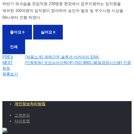
하반기 워크숍을 전임직원 239명중 현장에서 업무지원하는 임직원을
제외한 100여명의 임직원이 참여하여 승진자 발표 및 우수사원 시상을
09시부터 진행 하였다.
좋아요
0
싫어요
0
인쇄
PREV
[제품소개] 재택근무 솔루션 아카마이 EAA
NEXT
[인증취득] 굿모닝아이텍(주) ISO 9001 (품질경영시스템) 인증
취득
목록보기
개인정보처리방침
고객문의
사이트맵